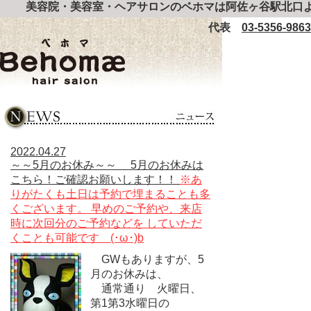
美容院・美容室・ヘアサロンのベホマは阿佐ヶ谷駅北口よ
代表
03-5356-9863
2022.04.27
～～5月のお休み～～ 5月のお休みは
こちら！ご確認お願いします！！
※あ
りがたくも土日は予約で埋まることも多
くございます。 早めのご予約や、来店
時に次回分のご予約などを していただ
くことも可能です (･ω･)b
GWもありますが、5
月のお休みは、
通常通り 火曜日、
第1第3水曜日の